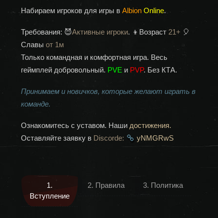
Набираем игроков для игры в
Albion
Online
.
Требования: 😈
Активные игроки
. 👦Возраст
21+
🎈
Славы
от 1м
Только командная и комфортная игра. Весь
геймплей добровольный.
PVE
и
PVP
. Без КТА.
Принимаем и новичков, которые желают играть в
команде.
Ознакомитесь с уставом. Наши
достижения.
Оставляйте заявку в
Discorde:
yNMGRwS
1.
2. Правила
3. Политика
Вступление